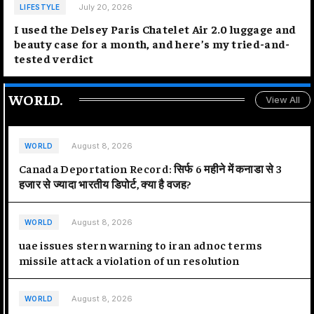
July 20, 2026
LIFESTYLE
I used the Delsey Paris Chatelet Air 2.0 luggage and
beauty case for a month, and here’s my tried-and-
tested verdict
WORLD
.
View All
August 8, 2026
WORLD
Canada Deportation Record: सिर्फ 6 महीने में कनाडा से 3
हजार से ज्यादा भारतीय डिपोर्ट, क्या है वजह?
August 8, 2026
WORLD
uae issues stern warning to iran adnoc terms
missile attack a violation of un resolution
August 8, 2026
WORLD