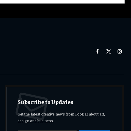
Facebook
X
Insta
(Twitter)
Subscribe to Updates
Get the latest creative news from FooBar about art,
design and business.