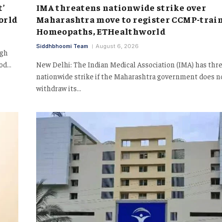
t’
IMA threatens nationwide strike over
orld
Maharashtra move to register CCMP-trai
Homeopaths, ETHealthworld
Siddhbhoomi Team
August 6, 2026
igh
ood…
New Delhi: The Indian Medical Association (IMA) has thr
nationwide strike if the Maharashtra government does n
withdraw its…