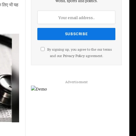
world, sports and politics.
के लिए भी यह
By signing up, you agree to the our terms
and our
Privacy Policy
agreement.
Advertisement