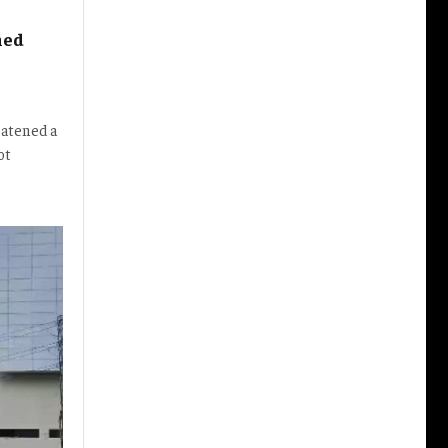
ned
eatened a
ot