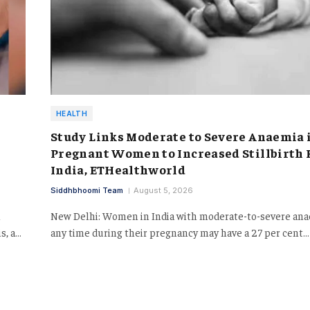
HEALTH
Study Links Moderate to Severe Anaemia 
Pregnant Women to Increased Stillbirth 
India, ETHealthworld
Siddhbhoomi Team
August 5, 2026
n
New Delhi: Women in India with moderate-to-severe ana
s, a…
any time during their pregnancy may have a 27 per cent…