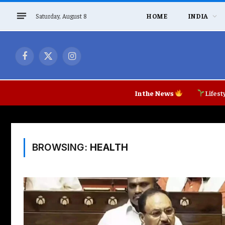
Saturday, August 8
HOME
INDIA
Facebook
X
Instagram
(Twitter)
In the News
Lifest
BROWSING:
HEALTH