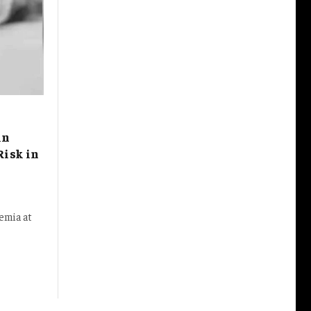
in
Risk in
emia at