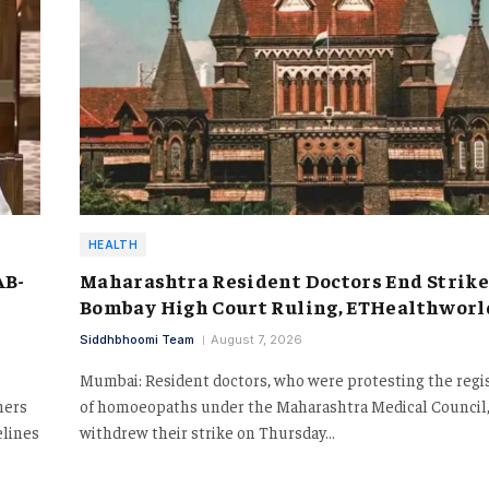
HEALTH
AB-
Maharashtra Resident Doctors End Strike
Bombay High Court Ruling, ETHealthworl
Siddhbhoomi Team
August 7, 2026
Mumbai: Resident doctors, who were protesting the regi
hers
of homoeopaths under the Maharashtra Medical Council
elines
withdrew their strike on Thursday…