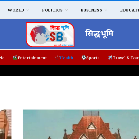
WORLD
POLITICS
BUSINESS
EDUCAT
सिद्धभूमि
yle
Entertainment
Health
Sports
Travel & Tou