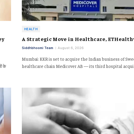
HEALTH
ey
A Strategic Move in Healthcare, ETHealt
Siddhbhoomi Team
August 6, 2026
Mumbai: KKR is set to acquire the Indian business of Swe
ं के
healthcare chain Medicover AB — its third hospital acqui