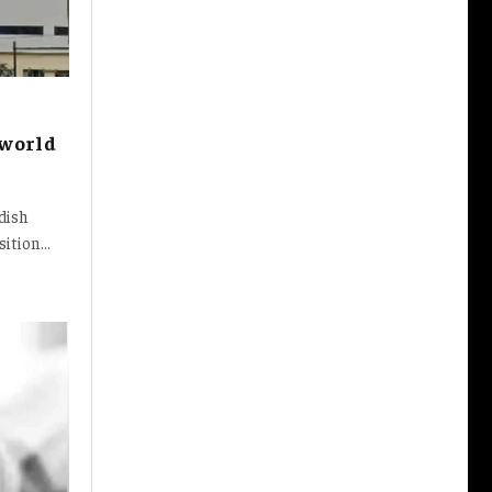
hworld
dish
sition…