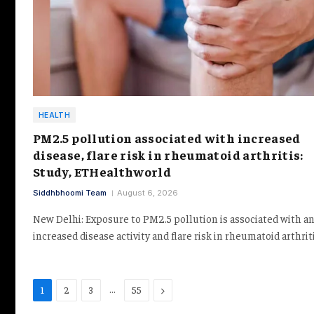
HEALTH
PM2.5 pollution associated with increased
disease, flare risk in rheumatoid arthritis:
Study, ETHealthworld
Siddhbhoomi Team
August 6, 2026
New Delhi: Exposure to PM2.5 pollution is associated with a
increased disease activity and flare risk in rheumatoid arthriti
…
Next
1
2
3
55