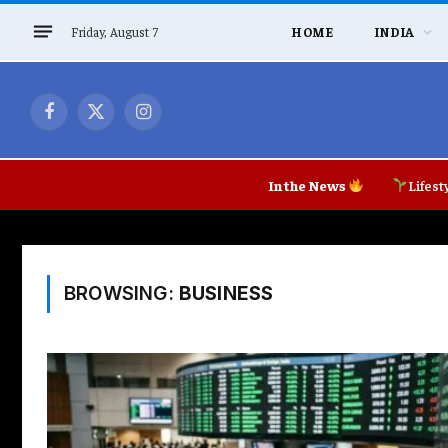
Friday, August 7
HOME
INDIA
Facebook
X
Instagram
(Twitter)
In the News
Lifest
BROWSING:
BUSINESS