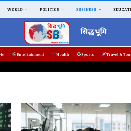
WORLD
POLITICS
BUSINESS
EDUCAT
सिद्धभूमि
yle
Entertainment
Health
Sports
Travel & Tou