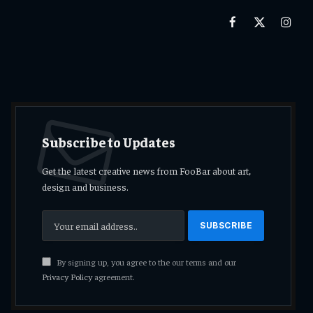
Facebook
X
Insta
(Twitter)
Subscribe to Updates
Get the latest creative news from FooBar about art,
design and business.
By signing up, you agree to the our terms and our
Privacy Policy
agreement.