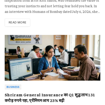
inspiration from actor Kriti Sanon, who reminded the value of
trusting your instincts and not letting fear hold you back. In
an interview with Humans of Bombay dated July 6, 2026, she…
READ MORE
BUSINESS
Shriram General Insurance का Q1 शुद्ध लाभ 131
करोड़ रुपये रहा, प्रीमियम आय 23% बढ़ी