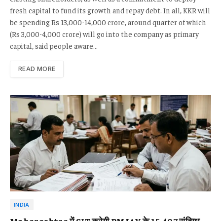
fresh capital to fund its growth and repay debt. In all, KKR will
be spending Rs 13,000-14,000 crore, around quarter of which
(Rs 3,000-4,000 crore) will go into the company as primary
capital, said people aware…
READ MORE
INDIA
Maharashtra में SIT करेगी PMJAY के 15,407 संदिग्ध