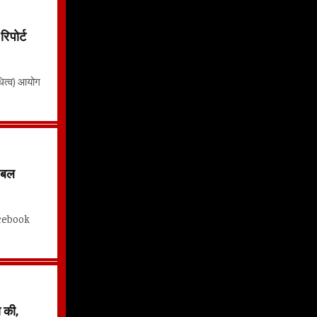
पोर्ट
धित्व) आयोग
ोबल
Facebook
 की,