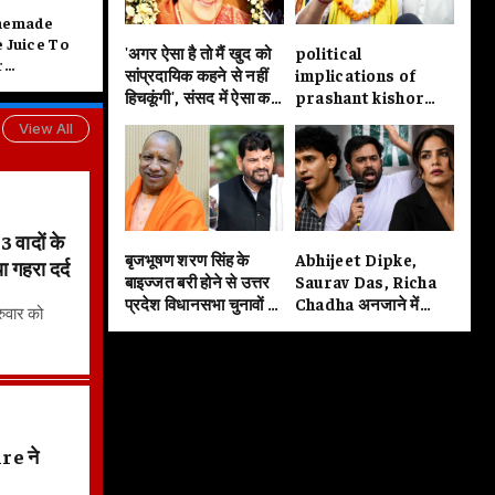
memade
 Juice To
'अगर ऐसा है तो मैं खुद को
political
r
सांप्रदायिक कहने से नहीं
implications of
es, Detoxify
हिचकूंगी', संसद में ऐसा कह
prashant kishor
 And
कर सुषमाजी ने सबको हैरान
victory in the
nergy This
View All
कर दिया था
bankipur by
election are
startling
वादों के
बृजभूषण शरण सिंह के
Abhijeet Dipke,
 गहरा दर्द
बाइज्जत बरी होने से उत्तर
Saurav Das, Richa
प्रदेश विधानसभा चुनावों में
Chadha अनजाने में
रुवार को
कई सारे समीकरण बदलने
मर्यादा की सीमा लांघ रहे हैं
वाले हैं
या फिर जानबूझकर
बदतमीजी कर रहे हैं?
e ने