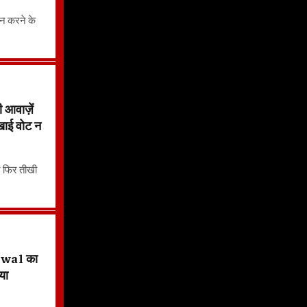
न करने के
वाज़ें
 खाई वोट न
र फिर तीखी
riwal का
या