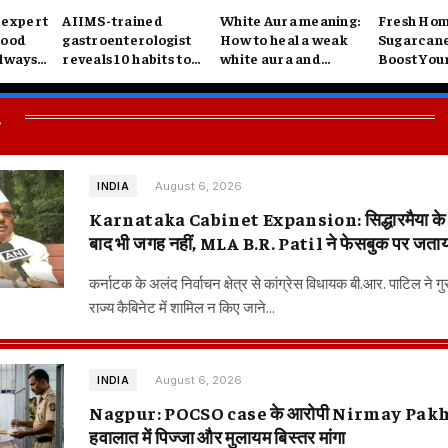
 expert
AIIMS-trained
White Aura meaning:
Fresh Ho
good
gastroenterologist
How to heal a weak
Sugarcane
always
reveals 10 habits to
white aura and
Boost You
arried
help sleep better:
balance your crown
Electrolyt
Explains why shower
chakra
The Liver
.
before bed helps
Restore E
Summer
August 6, 2026
INDIA
Karnataka Cabinet Expansion: सिद्धारमैया के 3 
बाद भी जगह नहीं, MLA B.R. Patil ने फेसबुक पर जताया
कर्नाटक के अलंद निर्वाचन क्षेत्र से कांग्रेस विधायक बी.आर. पाटिल ने गु
राज्य कैबिनेट में शामिल न किए जाने…
August 6, 2026
INDIA
Nagpur: POCSO case के आरोपी Nirmay Pakhr
हवालात में पिज्जा और मुलायम बिस्तर मांगा