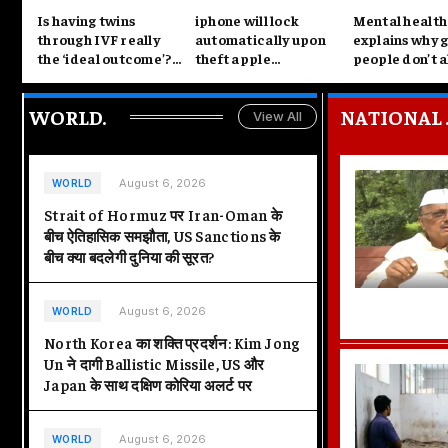
Is having twins
iphone will lock
Mental health
through IVF really
automatically upon
explains why 
the ‘ideal outcome’?
theft apple
people don’t 
Fertility expert
introduces smart anti
make happy m
shares why this
theft feature
couples
WORLD
.
NATIONAL
common belief is
View All
misleading
August 6, 2026
WORLD
Strait of Hormuz पर Iran-Oman के
बीच ऐतिहासिक समझौता, US Sanctions के
बीच क्या बदलेगी दुनिया की सूरत?
August 6, 2026
WORLD
North Korea का शक्ति प्रदर्शन: Kim Jong
Un ने दागी Ballistic Missile, US और
Japan के साथ दक्षिण कोरिया अलर्ट पर
August 6, 2026
WORLD