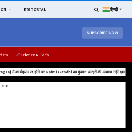
हिन्दी
ION
EDITORIAL
▼
SUBSCRIBE NOW
rism
Science & Tech