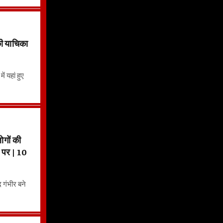
 याचिका
ं यहां हुए
गों की
ट पर | 10
द गंभीर बने