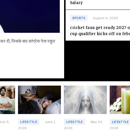
Salary
August 6, 2026
SPORTS
cricket fans get ready 2027 
तिरुवनंतपुरम, छह अगस्त भारत मौसम 
cup qualifier kicks off on fe
अनुमान जताते हुए ‘रेड’ अलर्ट जार
्द कर दी, जिसके बाद कांग्रेस नेता राहुल
July 9,
June 1,
May 24,
LIFESTYLE
LIFESTYLE
LIFESTYLE
2026
2026
2026