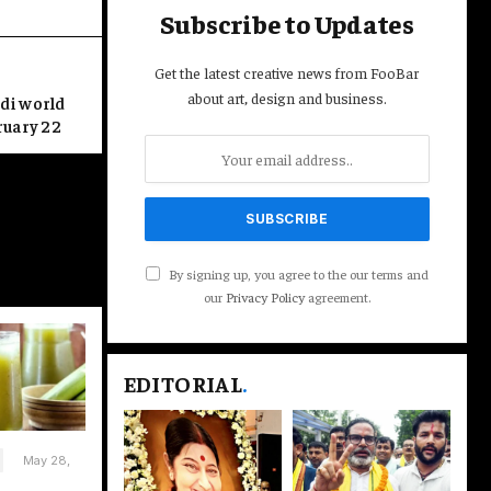
Subscribe to Updates
Get the latest creative news from FooBar
about art, design and business.
odi world
विज्ञान विभाग ने केरल के तीन जिलों में बृहस्पतिवार को अत्यधिक तेज बारिश होने का
bruary 22
ी किया। इस बीच, अधिकारियों ने बताया कि बाढ़ प्रभावित कई…
By signing up, you agree to the our terms and
our
Privacy Policy
agreement.
EDITORIAL
.
May 28,