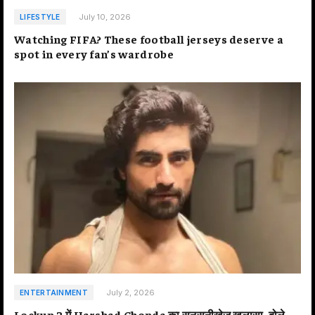
July 10, 2026
LIFESTYLE
Watching FIFA? These football jerseys deserve a
spot in every fan’s wardrobe
July 2, 2026
ENTERTAINMENT
Lockup 2 में Harshad Chopda का सनसनीखेज खुलासा, बोले-