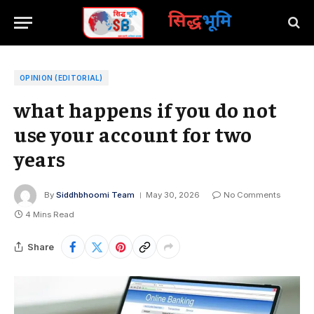
सिद्ध
भूमि
OPINION (EDITORIAL)
what happens if you do not
use your account for two
years
By
Siddhbhoomi Team
May 30, 2026
No Comments
4 Mins Read
Share