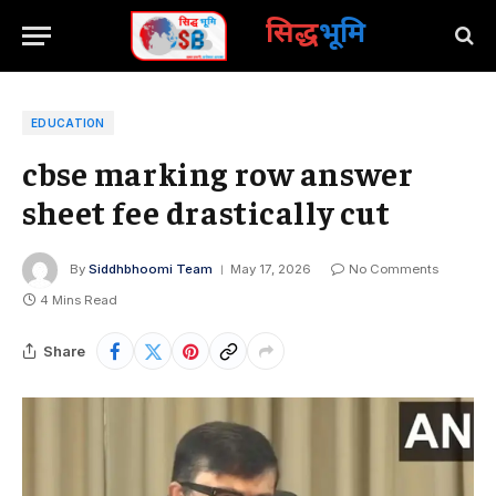
सिद्ध
भूमि
EDUCATION
cbse marking row answer
sheet fee drastically cut
By
Siddhbhoomi Team
May 17, 2026
No Comments
4 Mins Read
Share