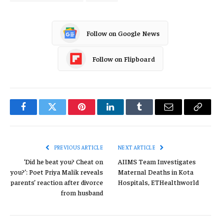
Follow on Google News
Follow on Flipboard
Facebook
Twitter
Pinterest
LinkedIn
Tumblr
Email
Copy
Link
PREVIOUS ARTICLE
NEXT ARTICLE
‘Did he beat you? Cheat on
AIIMS Team Investigates
you?’: Poet Priya Malik reveals
Maternal Deaths in Kota
parents’ reaction after divorce
Hospitals, ETHealthworld
from husband