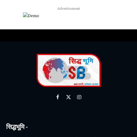
Advertisement
Facebook
X
Instagram
(Twitter)
सिद्धभूमि -