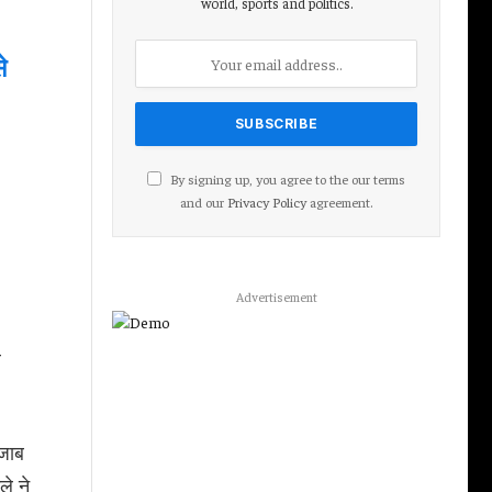
world, sports and politics.
े
By signing up, you agree to the our terms
and our
Privacy Policy
agreement.
Advertisement
े
ंजाब
ले ने