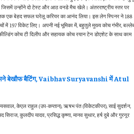
िसमें उन्होंने दो टेस्ट और आठ वनडे मैच खेले। अंतरराष्ट्रीय स्तर पर
ं तक एक बेहद सफल घरेलू करियर का आनंद लिया। इस लेग स्पिनर ने 188
चों में 197 विकेट लिए। अपनी नई भूमिका में, बहुतुले मुख्य कोच गंभीर, बल्ले
कल, फील्डिंग कोच टी दिलीप और सहायक कोच रयान टेन डोएशेट के साथ काम
 बेखौफ बैटिंग, Vaibhav Suryavanshi में Atul
जयसवाल, केएल राहुल (उप-कप्तान), ऋषभ पंत (विकेटकीपर), साई सुदर्शन,
मद सिराज, कुलदीप यादव, प्रसिद्ध कृष्णा, मानव सुथार, हर्ष दुबे और गुरनूर