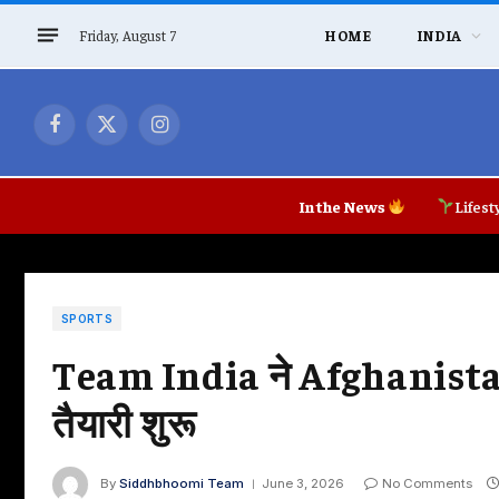
Friday, August 7
HOME
INDIA
Facebook
X
Instagram
(Twitter)
In the News
Lifest
SPORTS
Team India ने Afghanistan T
तैयारी शुरू
By
Siddhbhoomi Team
June 3, 2026
No Comments