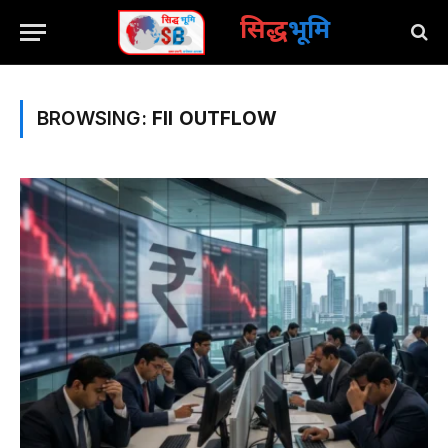
सिद्ध
भूमि
BROWSING:
FII OUTFLOW