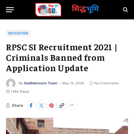
सिद्ध
भूमि
EDUCATION
RPSC SI Recruitment 2021 |
Criminals Banned from
Application Update
By
Siddhbhoomi Team
May 13, 2026
No Comments
1 Min Read
Share