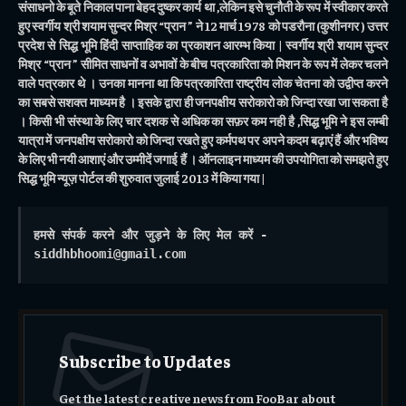
संसाधनो के बूते निकाल पाना बेहद दुष्कर कार्य था ,लेकिन इसे चुनौती के रूप में स्वीकार करते
हुए स्वर्गीय श्री शयाम सुन्दर मिश्र “प्रान ” ने 12 मार्च 1978 को पडरौना (कुशीनगर ) उत्तर
प्रदेश से सिद्ध भूमि हिंदी साप्ताहिक का प्रकाशन आरम्भ किया | स्वर्गीय श्री शयाम सुन्दर
मिश्र “प्रान ” सीमित साधनों व अभावों के बीच पत्रकारिता को मिशन के रूप में लेकर चलने
वाले पत्रकार थे । उनका मानना था कि पत्रकारिता राष्ट्रीय लोक चेतना को उद्वीप्त करने
का सबसे सशक्त माध्यम है । इसके द्वारा ही जनपक्षीय सरोकारो को जिन्दा रखा जा सकता है
। किसी भी संस्था के लिए चार दशक से अधिक का सफ़र कम नही है ,सिद्ध भूमि ने इस लम्बी
यात्रा में जनपक्षीय सरोकारो को जिन्दा रखते हुए कर्मपथ पर अपने कदम बढ़ाएं हैं और भविष्य
के लिए भी नयी आशाएं और उम्मीदें जगाई हैं । ऑनलाइन माध्यम की उपयोगिता को समझते हुए
सिद्ध भूमि न्यूज़ पोर्टल की शुरुवात जुलाई 2013 में किया गया |
हमसे संपर्क करने और जुड़ने के लिए मेल करें - 
siddhbhoomi@gmail.com
Subscribe to Updates
Get the latest creative news from FooBar about