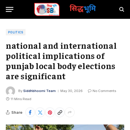
सिद्ध
भूमि
POLITICS
national and international
political implications of
punjab local body elections
are significant
By
Siddhbhoomi Team
May 30, 2026
No Comments
11 Mins Read
Share