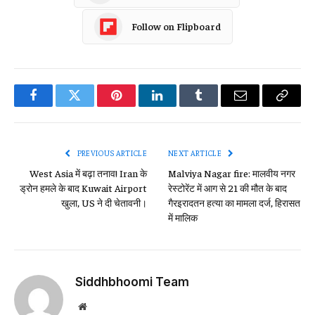
Follow on Flipboard
Facebook
Twitter
Pinterest
LinkedIn
Tumblr
Email
Copy
Link
PREVIOUS ARTICLE
NEXT ARTICLE
West Asia में बढ़ा तनाव! Iran के
Malviya Nagar fire: मालवीय नगर
ड्रोन हमले के बाद Kuwait Airport
रेस्टोरेंट में आग से 21 की मौत के बाद
खुला, US ने दी चेतावनी।
गैरइरादतन हत्या का मामला दर्ज, हिरासत
में मालिक
Siddhbhoomi Team
Website