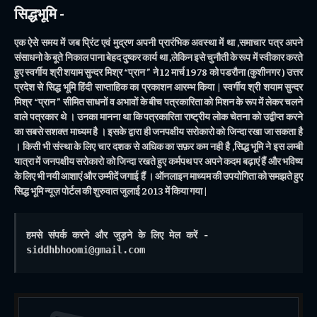
सिद्धभूमि -
एक ऐसे समय में जब प्रिंट एवं मुद्रण अपनी प्रारंभिक अवस्था में था ,समाचार पत्र अपने
संसाधनो के बूते निकाल पाना बेहद दुष्कर कार्य था ,लेकिन इसे चुनौती के रूप में स्वीकार करते
हुए स्वर्गीय श्री शयाम सुन्दर मिश्र “प्रान ” ने 12 मार्च 1978 को पडरौना (कुशीनगर ) उत्तर
प्रदेश से सिद्ध भूमि हिंदी साप्ताहिक का प्रकाशन आरम्भ किया | स्वर्गीय श्री शयाम सुन्दर
मिश्र “प्रान ” सीमित साधनों व अभावों के बीच पत्रकारिता को मिशन के रूप में लेकर चलने
वाले पत्रकार थे । उनका मानना था कि पत्रकारिता राष्ट्रीय लोक चेतना को उद्वीप्त करने
का सबसे सशक्त माध्यम है । इसके द्वारा ही जनपक्षीय सरोकारो को जिन्दा रखा जा सकता है
। किसी भी संस्था के लिए चार दशक से अधिक का सफ़र कम नही है ,सिद्ध भूमि ने इस लम्बी
यात्रा में जनपक्षीय सरोकारो को जिन्दा रखते हुए कर्मपथ पर अपने कदम बढ़ाएं हैं और भविष्य
के लिए भी नयी आशाएं और उम्मीदें जगाई हैं । ऑनलाइन माध्यम की उपयोगिता को समझते हुए
सिद्ध भूमि न्यूज़ पोर्टल की शुरुवात जुलाई 2013 में किया गया |
हमसे संपर्क करने और जुड़ने के लिए मेल करें - 
siddhbhoomi@gmail.com