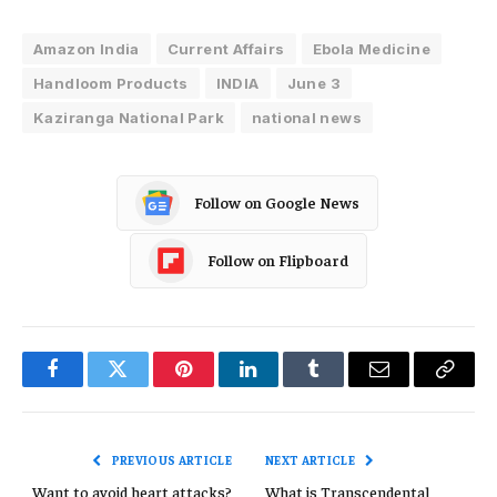
Amazon India
Current Affairs
Ebola Medicine
Handloom Products
INDIA
June 3
Kaziranga National Park
national news
Follow on Google News
Follow on Flipboard
Facebook
Twitter
Pinterest
LinkedIn
Tumblr
Email
Copy
Link
PREVIOUS ARTICLE
NEXT ARTICLE
Want to avoid heart attacks?
What is Transcendental