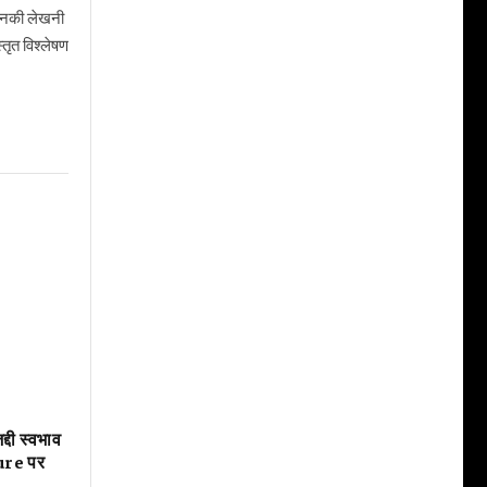
। उनकी लेखनी
तृत विश्लेषण
दी स्वभाव
uture पर