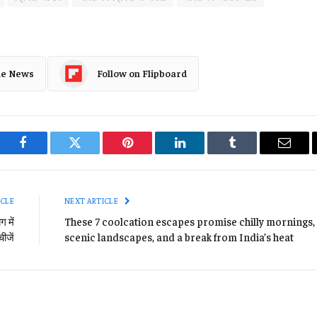
le News
Follow on Flipboard
Facebook
Twitter
Pinterest
LinkedIn
Tumblr
Email
ICLE
NEXT ARTICLE
 में
These 7 coolcation escapes promise chilly mornings,
चीजें
scenic landscapes, and a break from India’s heat