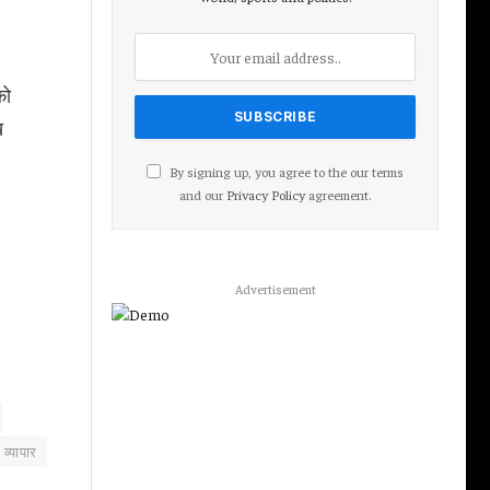
को
ख
By signing up, you agree to the our terms
and our
Privacy Policy
agreement.
Advertisement
य व्यापार