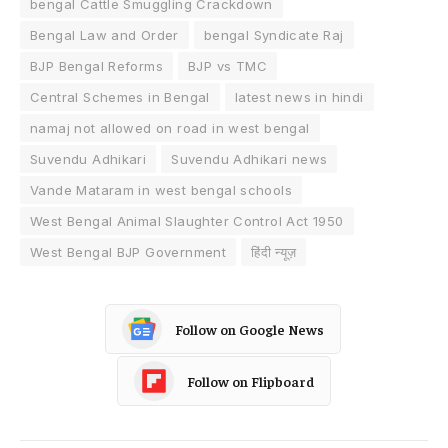
bengal Cattle Smuggling Crackdown
Bengal Law and Order
bengal Syndicate Raj
BJP Bengal Reforms
BJP vs TMC
Central Schemes in Bengal
latest news in hindi
namaj not allowed on road in west bengal
Suvendu Adhikari
Suvendu Adhikari news
Vande Mataram in west bengal schools
West Bengal Animal Slaughter Control Act 1950
West Bengal BJP Government
हिंदी न्यूज़
Follow on Google News
Follow on Flipboard