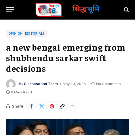
सिद्ध
भूमि
OPINION (EDITORIAL)
a new bengal emerging from
shubhendu sarkar swift
decisions
By
Siddhbhoomi Team
May 20, 2026
No Comments
6 Mins Read
Share