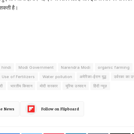
 सकती है।
 hindi
Modi Government
Narendra Modi
organic farming
Use of Fertilizers
Water pollution
अमेरिका-ईरान युद्ध
उर्वरका का उ
ोदी
भारतीय किसान
मोदी सरकार
यूरिया उत्पादन
हिंदी न्यूज़
le News
Follow on Flipboard