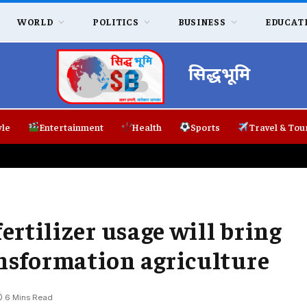
WORLD
POLITICS
BUSINESS
EDUCAT
सिद्धभूमि
yle
Entertainment
Health
Sports
Travel & Tou
ertilizer usage will bring
nsformation agriculture
6 Mins Read