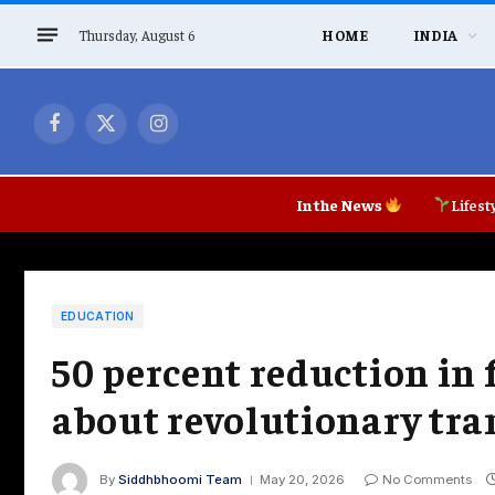
Thursday, August 6
HOME
INDIA
Facebook
X
Instagram
(Twitter)
In the News
Lifest
EDUCATION
50 percent reduction in f
about revolutionary tra
By
Siddhbhoomi Team
May 20, 2026
No Comments