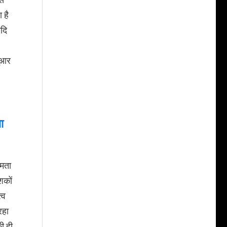
 है
आदि
यूआर
ा
षमता
शकों
्व
रहा
ी ही