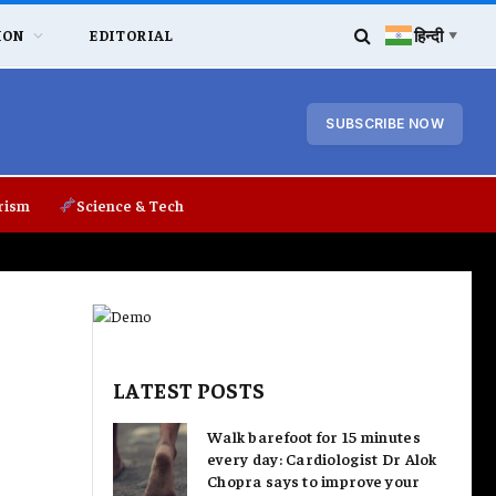
हिन्दी
ION
EDITORIAL
▼
SUBSCRIBE NOW
rism
Science & Tech
LATEST POSTS
Walk barefoot for 15 minutes
every day: Cardiologist Dr Alok
Chopra says to improve your