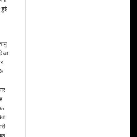
 हुई
वायु
देखा
पर
कि
ूआर
रह
 कर
ेती
ारी
्मक