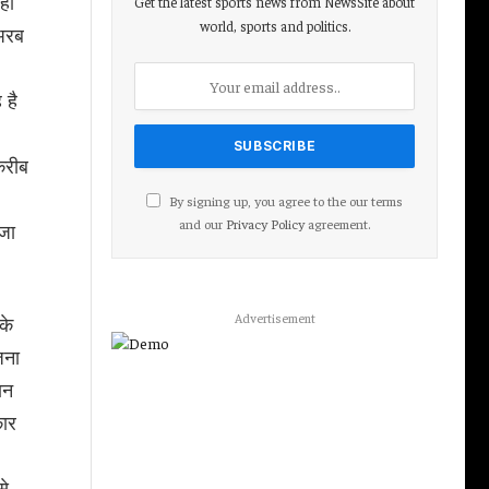
 ही
Get the latest sports news from NewsSite about
world, sports and politics.
 अरब
 है
करीब
By signing up, you agree to the our terms
and our
Privacy Policy
agreement.
 जा
Advertisement
के
जना
ान
कार
से