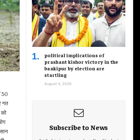
political implications of
prashant kishor victory in the
bankipur by election are
startling
August 4, 2026
ें 50
र गत
ि को
योग
Subscribe to News
िसान