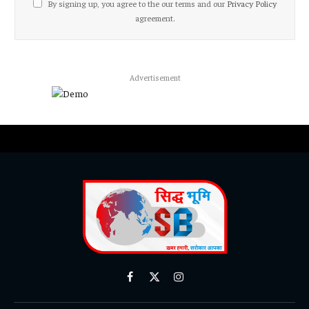
By signing up, you agree to the our terms and our
Privacy Policy
agreement.
Advertisement
Facebook
X
Instagram
(Twitter)