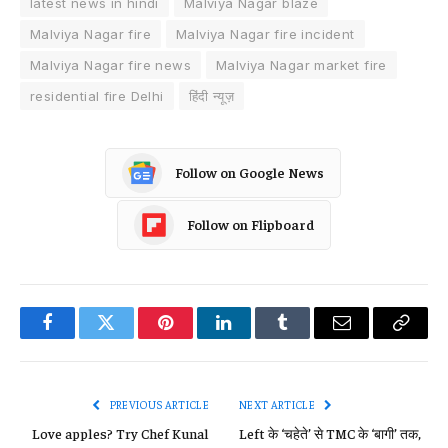
latest news in hindi
Malviya Nagar blaze
Malviya Nagar fire
Malviya Nagar fire incident
Malviya Nagar fire news
Malviya Nagar market fire
residential fire Delhi
हिंदी न्यूज़
Follow on Google News
Follow on Flipboard
Facebook
Twitter
Pinterest
LinkedIn
Tumblr
Email
Copy
Link
PREVIOUS ARTICLE
NEXT ARTICLE
Love apples? Try Chef Kunal
Left के ‘चहेते’ से TMC के ‘बागी’ तक,