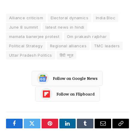
Alliance criticism
Electoral dynamics
India Bloc
June 8 summit
latest news in hindi
mamata banerjee protest
Om prakash rajbhar
Political Strategy
Regional alliances
TMC leaders
Uttar Pradesh Politics
हिंदी न्यूज़
Follow on Google News
Follow on Flipboard
Facebook
Twitter
Pinterest
LinkedIn
Tumblr
Email
Copy