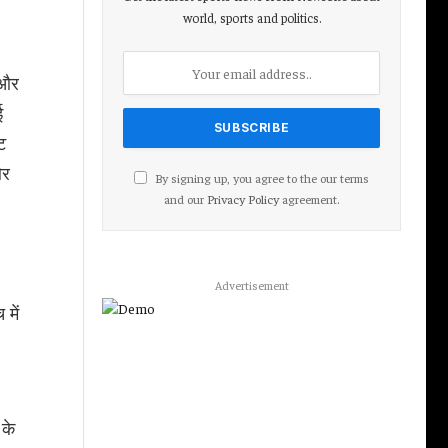
world, sports and politics.
 और
ई
ट
और
By signing up, you agree to the our terms
and our
Privacy Policy
agreement.
Advertisement
में
 के