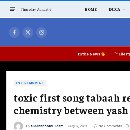
Thursday, August 6
HOME
INDIA
Facebook
X
Instagram
(Twitter)
In the News
Lifest
ENTERTAINMENT
toxic first song tabaah 
chemistry between yash
By
Siddhbhoomi Team
July 8, 2026
No Comments