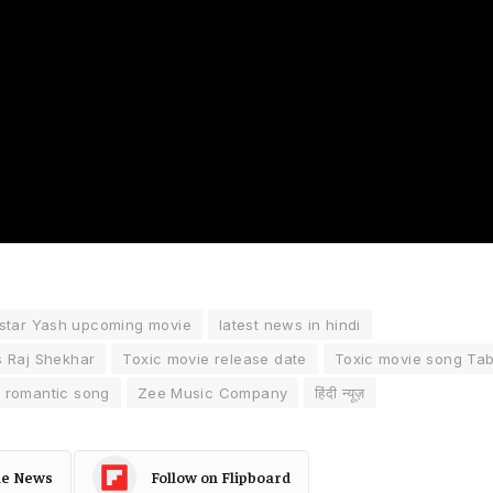
star Yash upcoming movie
latest news in hindi
s Raj Shekhar
Toxic movie release date
Toxic movie song Ta
 romantic song
Zee Music Company
हिंदी न्यूज़
le News
Follow on Flipboard