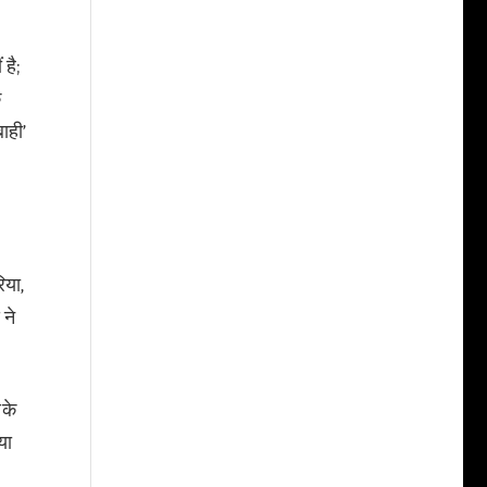
है;
क
ाही’
िया,
 ने
रके
या