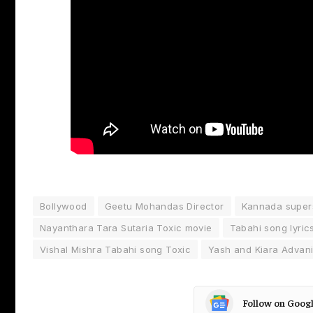
Bollywood
Geetu Mohandas Director
Kannada super
Nayanthara Tara Sutaria Toxic movie
Tabahi song lyric
Vishal Mishra Tabahi song Toxic
Yash and Kiara Advani
Follow on Goog