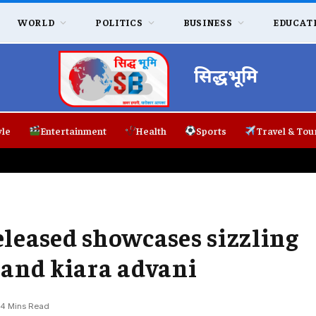
WORLD
POLITICS
BUSINESS
EDUCAT
सिद्धभूमि
yle
Entertainment
Health
Sports
Travel & Tou
released showcases sizzling
 and kiara advani
4 Mins Read