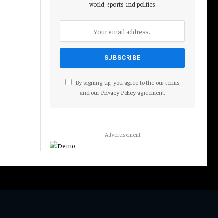
world, sports and politics.
By signing up, you agree to the our terms
and our
Privacy Policy
agreement.
Advertisement