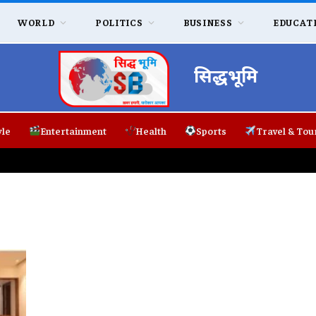
WORLD
POLITICS
BUSINESS
EDUCAT
सिद्धभूमि
yle
Entertainment
Health
Sports
Travel & Tou