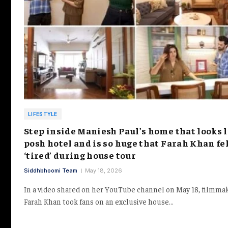
LIFESTYLE
Step inside Maniesh Paul’s home that looks 
posh hotel and is so huge that Farah Khan fe
‘tired’ during house tour
Siddhbhoomi Team
May 18, 2026
In a video shared on her YouTube channel on May 18, filmma
Farah Khan took fans on an exclusive house…