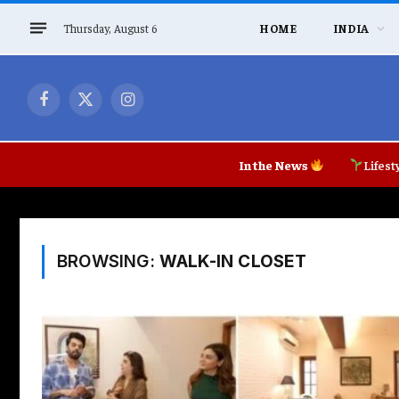
Thursday, August 6
HOME
INDIA
Facebook
X
Instagram
(Twitter)
In the News
Lifest
BROWSING:
WALK-IN CLOSET