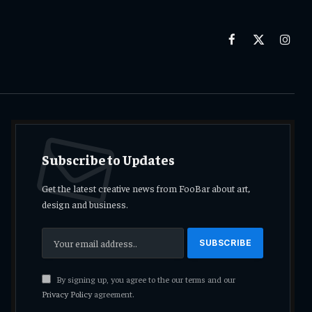
Facebook
X
Insta
(Twitter)
Subscribe to Updates
Get the latest creative news from FooBar about art,
design and business.
By signing up, you agree to the our terms and our
Privacy Policy
agreement.