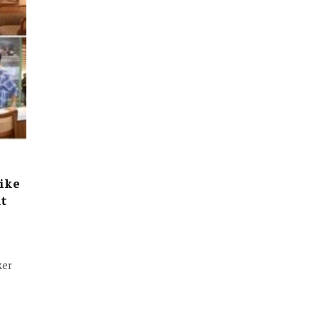
like
lt
ker