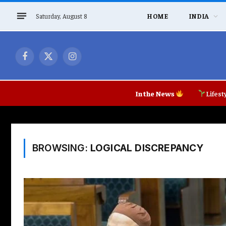
Saturday, August 8
HOME
INDIA
Facebook
X
Instagram
(Twitter)
In the News
Lifest
BROWSING:
LOGICAL DISCREPANCY