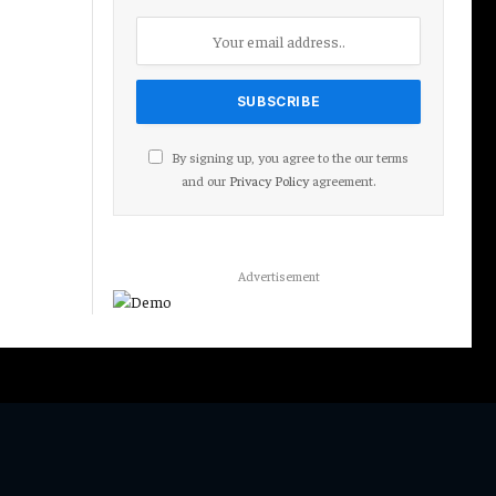
By signing up, you agree to the our terms
and our
Privacy Policy
agreement.
Advertisement