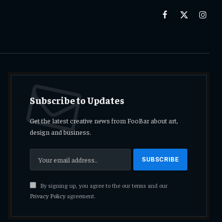
Facebook
X
Insta
(Twitter)
Subscribe to Updates
Get the latest creative news from FooBar about art,
design and business.
By signing up, you agree to the our terms and our
Privacy Policy
agreement.