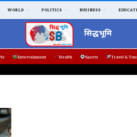
WORLD
POLITICS
BUSINESS
EDUCAT
सिद्धभूमि
yle
Entertainment
Health
Sports
Travel & Tou