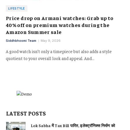
LIFESTYLE
Price drop on Armani watches: Grab up to
40% off on premium watches during the
Amazon Summer sale
Siddhbhoomi Team
May 9, 2026
A good watch isn’t only a timepiece but also adds a style
quotient to your overall look and appeal. And…
LATEST POSTS
Lok Sabha में Tax Bill पारित, इलेक्ट्रॉनिक्स निर्माण को