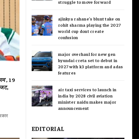
struggle to move forward
ajinkya rahane’s blunt take on
rohit sharma playing the 2027
world cup dont create
confusion
major overhaul for new gen
hyundai creta set to debut in
2027 with k3 platform and adas
features
ाम', 19
बजट,
air taxi services to launch in
india by 2028 civil aviation
minister naidu makes major
announcement
 सरकार
EDITORIAL