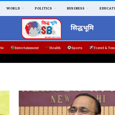
WORLD
POLITICS
BUSINESS
EDUCAT
सिद्धभूमि
yle
Entertainment
Health
Sports
Travel & Tou