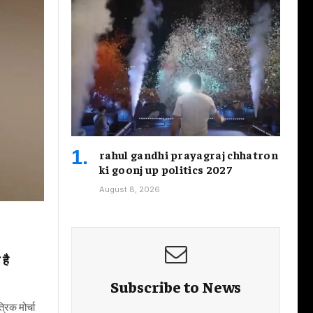
rahul gandhi prayagraj chhatron
ki goonj up politics 2027
August 8, 2026
,
है
Subscribe to News
रिक मोर्चा