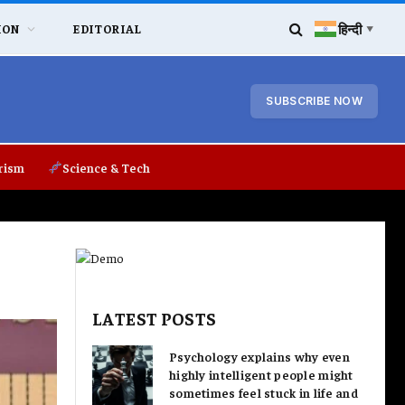
हिन्दी
ION
EDITORIAL
▼
SUBSCRIBE NOW
rism
Science & Tech
LATEST POSTS
Psychology explains why even
highly intelligent people might
sometimes feel stuck in life and