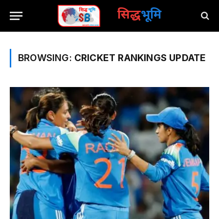
सिद्ध
भूमि
BROWSING:
CRICKET RANKINGS UPDATE