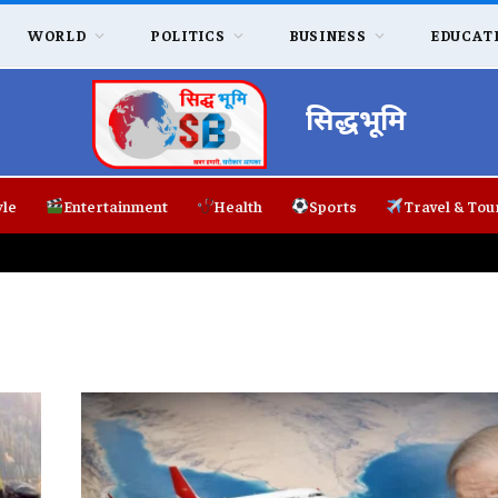
WORLD
POLITICS
BUSINESS
EDUCAT
सिद्धभूमि
yle
Entertainment
Health
Sports
Travel & Tou