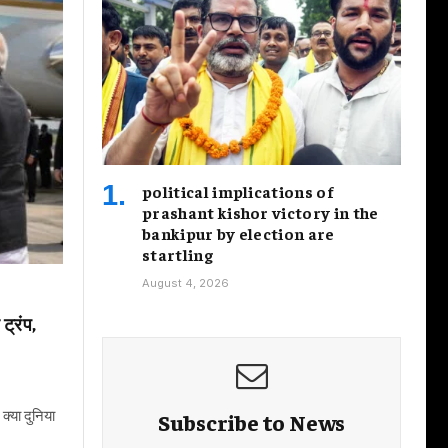
political implications of
prashant kishor victory in the
bankipur by election are
startling
August 4, 2026
ट्रंप,
क्या दुनिया
Subscribe to News