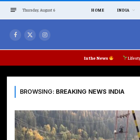
Thursday, August 6
HOME
INDIA
Facebook
X
Instagram
(Twitter)
In the News
Lifest
BROWSING:
BREAKING NEWS INDIA