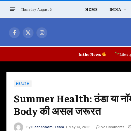
Thursday, August 6
HOME
INDIA
Facebook
X
Instagram
(Twitter)
In the News
Lifest
HEALTH
Summer Health: ठंडा या नॉर्मल
Body की असल जरूरत
By
Siddhbhoomi Team
May 10, 2026
No Comments