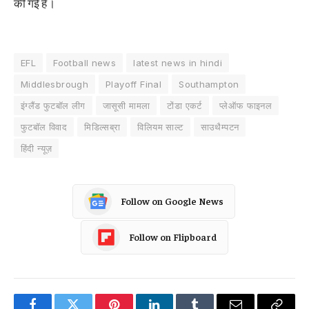
की गई है।
EFL
Football news
latest news in hindi
Middlesbrough
Playoff Final
Southampton
इंग्लैंड फुटबॉल लीग
जासूसी मामला
टोंडा एकर्ट
प्लेऑफ फाइनल
फुटबॉल विवाद
मिडिल्सब्रा
विलियम साल्ट
साउथैम्पटन
हिंदी न्यूज़
Follow on Google News
Follow on Flipboard