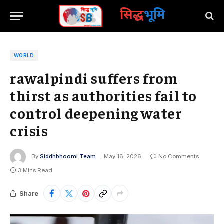
सिद्ध
भूमि
WORLD
rawalpindi suffers from
thirst as authorities fail to
control deepening water
crisis
By
Siddhbhoomi Team
May 16, 2026
No Comments
3 Mins Read
Share