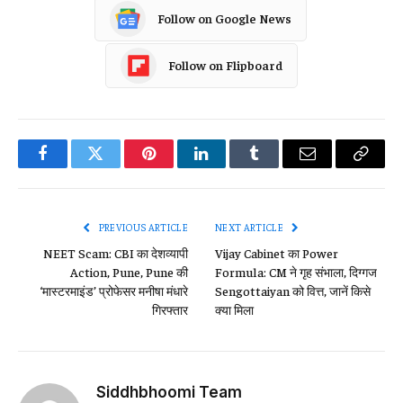
Follow on Google News
Follow on Flipboard
Facebook
Twitter
Pinterest
LinkedIn
Tumblr
Email
Copy
Link
PREVIOUS ARTICLE
NEXT ARTICLE
NEET Scam: CBI का देशव्यापी
Vijay Cabinet का Power
Action, Pune, Pune की
Formula: CM ने गृह संभाला, दिग्गज
‘मास्टरमाइंड’ प्रोफेसर मनीषा मंधारे
Sengottaiyan को वित्त, जानें किसे
गिरफ्तार
क्या मिला
Siddhbhoomi Team