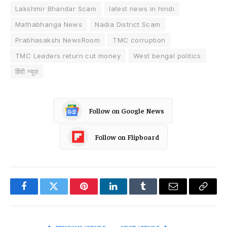
Lakshmir Bhandar Scam
latest news in hindi
Mathabhanga News
Nadia District Scam
Prabhasakshi NewsRoom
TMC corruption
TMC Leaders return cut money
West bengal politics
हिंदी न्यूज़
Follow on Google News
Follow on Flipboard
Facebook
Twitter
Pinterest
LinkedIn
Tumblr
Email
Copy
Link