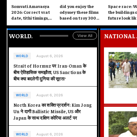
Somvati Amavasya
did you enjoy the
Space race: W
2026: Correct vrat
odyssey these films
the buildings 
date, tithi timings,
based on troy 300
future look li
significance,
and the trojan war
important rituals and
available on ott
WORLD
.
NATIONAL
all you need to know
View All
August 6, 2026
WORLD
Strait of Hormuz पर Iran-Oman के
बीच ऐतिहासिक समझौता, US Sanctions के
बीच क्या बदलेगी दुनिया की सूरत?
August 6, 2026
WORLD
North Korea का शक्ति प्रदर्शन: Kim Jong
Un ने दागी Ballistic Missile, US और
Japan के साथ दक्षिण कोरिया अलर्ट पर
August 6, 2026
WORLD