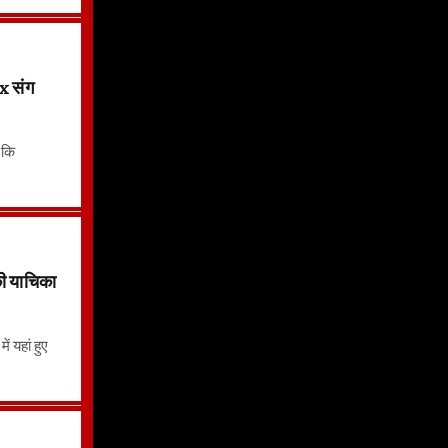
 संग
ा कि
 याचिका
ं यहां हुए