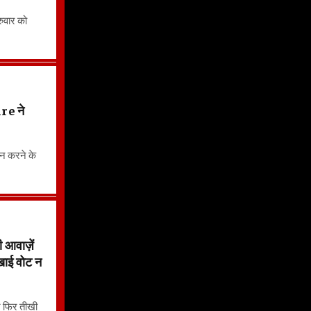
रुवार को
e ने
न करने के
वाज़ें
 खाई वोट न
र फिर तीखी