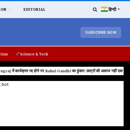
हिन्दी
ION
EDITORIAL
▼
SUBSCRIBE NOW
rism
Science & Tech