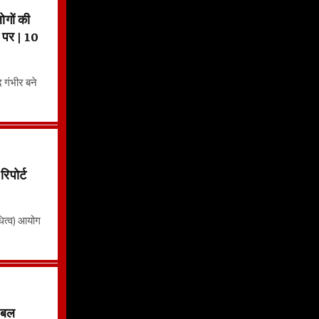
गों की
ट पर | 10
द गंभीर बने
पोर्ट
धित्व) आयोग
ोबल