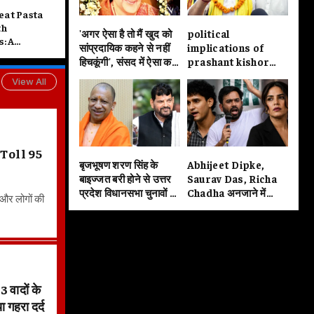
at Pasta
th
'अगर ऐसा है तो मैं खुद को
political
: A
सांप्रदायिक कहने से नहीं
implications of
, Delicious,
हिचकूंगी', संसद में ऐसा कह
prashant kishor
eal for a
कर सुषमाजी ने सबको हैरान
victory in the
festyle
View All
कर दिया था
bankipur by
election are
startling
 Toll 95
बृजभूषण शरण सिंह के
Abhijeet Dipke,
बाइज्जत बरी होने से उत्तर
Saurav Das, Richa
प्रदेश विधानसभा चुनावों में
Chadha अनजाने में
 और लोगों की
कई सारे समीकरण बदलने
मर्यादा की सीमा लांघ रहे हैं
वाले हैं
या फिर जानबूझकर
बदतमीजी कर रहे हैं?
वादों के
 गहरा दर्द