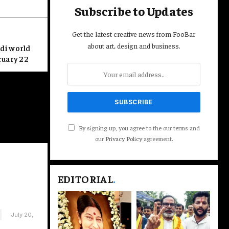
Subscribe to Updates
Get the latest creative news from FooBar
about art, design and business.
odi world
भा में विपक्ष के नेता राहुल गांधी के उन आरोपों को खारिज कर दिया, जो उन्होंने जंतर-मंतर
bruary 22
 के दौरान पुलिस की कार्रवाई को लेकर केंद्रीय…
By signing up, you agree to the our terms and
our
Privacy Policy
agreement.
EDITORIAL
.
July 20,