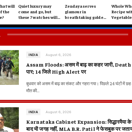
hat will
Quiet luxury may
Zendaya serves
Whole Whe
of the
come and go, but
glamour in
Recipe wi
ke?
these 7 watches will
breathtaking golden
Vegetables
always look expensive
ensembles for The
Nutritious
on your wrist
Odyssey press tour:
and Easy M
.
See pics
Healthy Li
August 6, 2026
INDIA
Assam Floods: असम में बाढ़ का कहर जारी, Death
पार; 14 जिले High Alert पर
बुधवार को असम में बाढ़ का संकट और गहरा गया। पिछले 24 घंटों में छह
मौत की…
August 6, 2026
INDIA
Karnataka Cabinet Expansion: सिद्धारमैया के 3 
बाद भी जगह नहीं, MLA B.R. Patil ने फेसबुक पर जताया