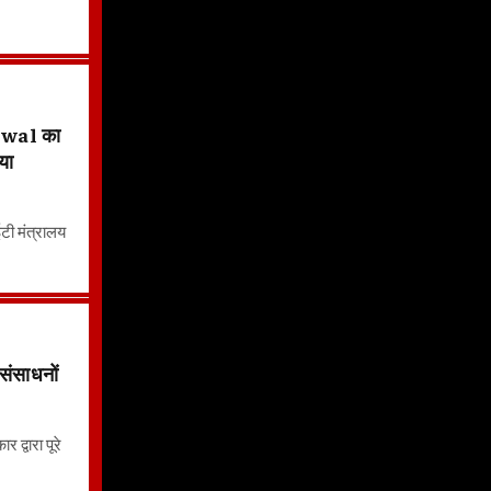
riwal का
या
ईटी मंत्रालय
संसाधनों
 द्वारा पूरे