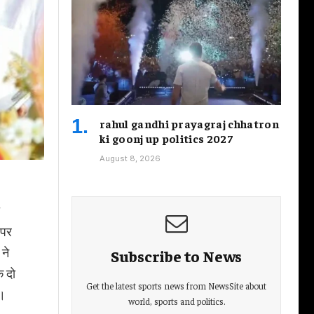
rahul gandhi prayagraj chhatron
ki goonj up politics 2027
August 8, 2026
ी
 पर
 ने
Subscribe to News
क दो
Get the latest sports news from NewsSite about
ै।
world, sports and politics.