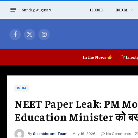
Sunday, August 9
HOME
INDIA
Facebook
X
Instagram
(Twitter)
In the News
Lifest
INDIA
NEET Paper Leak: PM Modi 
Education Minister को बर्खा
By
Siddhbhoomi Team
May 16, 2026
No Comments