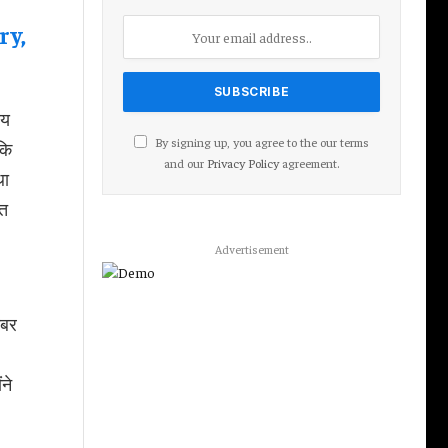
ry,
ीय
By signing up, you agree to the our terms
कि
and our
Privacy Policy
agreement.
था
ंत
Advertisement
ंबर
ने