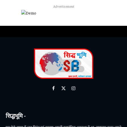
Advertisement
Facebook
X
Instagram
(Twitter)
सिद्धभूमि -