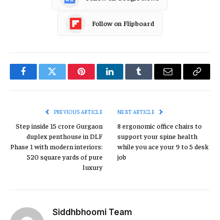
Follow on Flipboard
Facebook
Twitter
Pinterest
LinkedIn
Tumblr
Email
Copy
Link
PREVIOUS ARTICLE
NEXT ARTICLE
Step inside ₹15 crore Gurgaon
8 ergonomic office chairs to
duplex penthouse in DLF
support your spine health
Phase 1 with modern interiors:
while you ace your 9 to 5 desk
520 square yards of pure
job
luxury
Siddhbhoomi Team