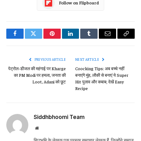
Follow on Flipboard
Facebook
Twitter
Pinterest
LinkedIn
Tumblr
Email
Copy
Link
PREVIOUS ARTICLE
NEXT ARTICLE
पेट्रोल-डीजल की महंगाई पर Kharge
Coocking Tips: अब बच्चे नहीं
का PM Modi पर हमला, जनता की
बनाएंगे मुंह, लौकी से बनाएं ये Super
Loot, Adani को छूट
Hit पुलाव और कबाब; देखें Easy
Recipe
Siddhbhoomi Team
Website
सिद्धभूमि के लेखक एक प्रमुख समाचार लेखक हैं, जिन्होंने समाज