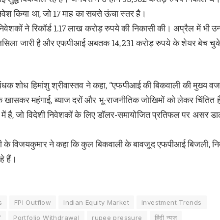
 निवेश किया था, जो 17 माह का सबसे ऊंचा स्तर है।
वेशकों ने रिकॉर्ड 1.17 लाख करोड़ रुपये की निकासी की। अप्रैल में भी उन्ह
सिलसिला जारी है और एफपीआई अबतक 14,231 करोड़ रुपये के शेयर बेच चुक
 – प्रबंधक शोध हिमांशु श्रीवास्तव ने कहा, ‘‘एफपीआई की बिकवाली की मुख्य व
क खासकर महंगाई, ब्याज दरों और भू-राजनीतिक जोखिमों को लेकर चिंतित है
व में है, जो विदेशी निवेशकों के लिए डॉलर-समायोजित प्रतिफल पर असर ड
 वी के विजयकुमार ने कहा कि कुल बिकवाली के बावजूद एफपीआई बिजली, निर
े हैं।
s
FPI Outflow
Indian Equity Market
Investment Trends
f
Portfolio Withdrawal
rupee pressure
हिंदी न्यूज़