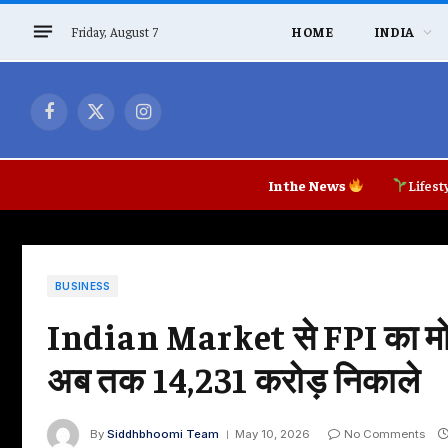
Friday, August 7
HOME
INDIA
Facebook
X
Instagram
(Twitter)
In the News
Lifest
BUSINESS
Indian Market से FPI का मोहभ
अब तक ₹14,231 करोड़ निकाले
By
Siddhbhoomi Team
May 10, 2026
No Comments