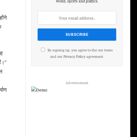
world, sports and politics.
ोंने
े
By signing up, you agree to the our terms
जह
and our
Privacy Policy
agreement.
ं।’’
ाल
Advertisement
्माण