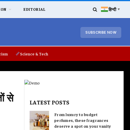
हिन्दी
ION
EDITORIAL
▼
SUBSCRIBE NOW
rism
Science & Tech
ं से
LATEST POSTS
From luxury to budget
perfumes, these fragrances
deserve a spot on your vanity