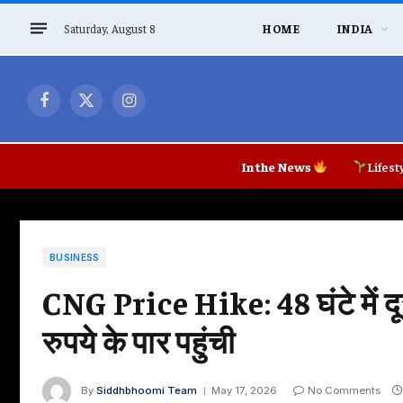
Saturday, August 8
HOME
INDIA
Facebook
X
Instagram
(Twitter)
In the News
Lifest
BUSINESS
CNG Price Hike: 48 घंटे में दू
रुपये के पार पहुंची
By
Siddhbhoomi Team
May 17, 2026
No Comments