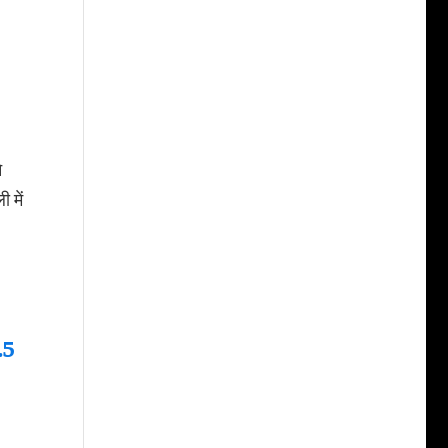
े
 में
.5