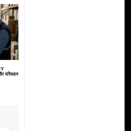
ry
 और परिवहन