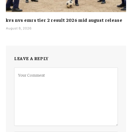
kvs nvs emrs tier 2 result 2026 mid august release
Bihar Jobs
Bihar Police Recruitment
August 8, 2026
Government Jobs
Indian Railways
Job Alert
Railway Jobs
Sarkari naukri
Vacancies 2026
LEAVE A REPLY