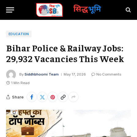
सिद्ध
भूमि
EDUCATION
Bihar Police & Railway Jobs:
29,932 Vacancies This Week
By
Siddhbhoomi Team
May 17, 2026
No Comments
1 Min Read
Share