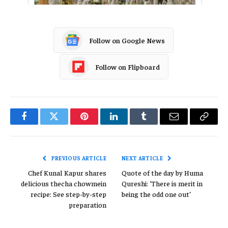
Follow on Google News
Follow on Flipboard
Facebook
Twitter
Pinterest
LinkedIn
Tumblr
Email
Copy
Link
PREVIOUS ARTICLE
NEXT ARTICLE
Chef Kunal Kapur shares
Quote of the day by Huma
delicious thecha chowmein
Qureshi: ‘There is merit in
recipe: See step-by-step
being the odd one out’
preparation