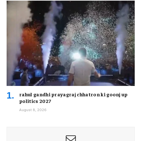
rahul gandhi prayagraj chhatron ki goonj up
politics 2027
August 8, 2026