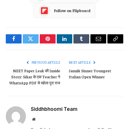
Follow on Flipboard
Facebook
Twitter
Pinterest
LinkedIn
Tumblr
Email
Copy
Link
PREVIOUS ARTICLE
NEXT ARTICLE
NEET Paper Leak की Inside
Jannik Sinner Youngest
Story: Sikar के एक Teacher ने
Italian Open Winner
WhatsApp PDF से खोला पूरा राज
Siddhbhoomi Team
Website