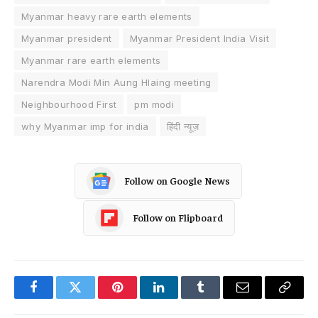
Myanmar heavy rare earth elements
Myanmar president
Myanmar President India Visit
Myanmar rare earth elements
Narendra Modi Min Aung Hlaing meeting
Neighbourhood First
pm modi
why Myanmar imp for india
हिंदी न्यूज़
Follow on Google News
Follow on Flipboard
Facebook
Twitter
Pinterest
LinkedIn
Tumblr
Email
Copy