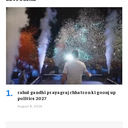
rahul gandhi prayagraj chhatron ki goonj up
politics 2027
August 8, 2026