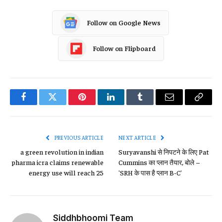
Follow on Google News
Follow on Flipboard
Facebook
Twitter
Pinterest
LinkedIn
Tumblr
Email
Copy
Link
PREVIOUS ARTICLE
NEXT ARTICLE
a green revolution in indian
Suryavanshi से निपटने के लिए Pat
pharma icra claims renewable
Cummins का प्लान तैयार, बोले –
energy use will reach 25
'SRH के पास है प्लान B-C'
Siddhbhoomi Team