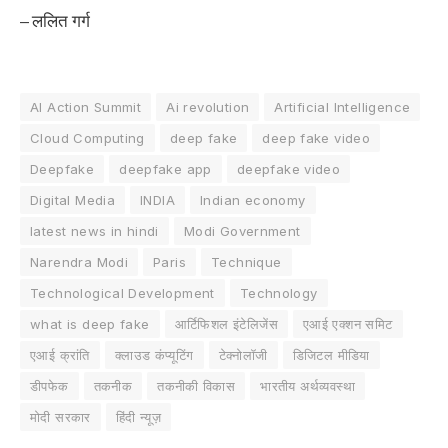
– ललित गर्ग
AI Action Summit
Ai revolution
Artificial Intelligence
Cloud Computing
deep fake
deep fake video
Deepfake
deepfake app
deepfake video
Digital Media
INDIA
Indian economy
latest news in hindi
Modi Government
Narendra Modi
Paris
Technique
Technological Development
Technology
what is deep fake
आर्टिफिशल इंटेलिजेंस
एआई एक्शन समिट
एआई क्रांति
क्लाउड कंप्यूटिंग
टेक्नोलॉजी
डिजिटल मीडिया
डीपफेक
तकनीक
तकनीकी विकास
भारतीय अर्थव्यवस्था
मोदी सरकार
हिंदी न्यूज़