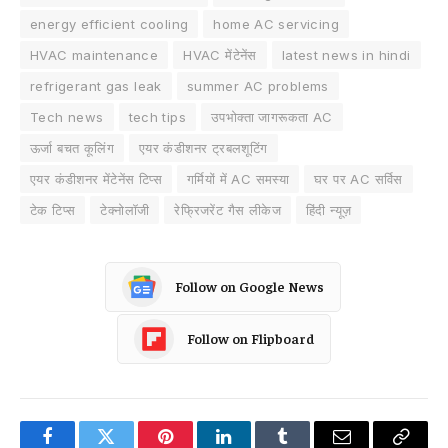
energy efficient cooling
home AC servicing
HVAC maintenance
HVAC मेंटेनेंस
latest news in hindi
refrigerant gas leak
summer AC problems
Tech news
tech tips
उपभोक्ता जागरूकता AC
ऊर्जा बचत कूलिंग
एयर कंडीशनर ट्रबलशूटिंग
एयर कंडीशनर मेंटेनेंस टिप्स
गर्मियों में AC समस्या
घर पर AC सर्विस
टेक टिप्स
टेक्नोलॉजी
रेफ्रिजरेंट गैस लीकेज
हिंदी न्यूज़
Follow on Google News
Follow on Flipboard