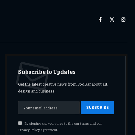
Facebook
X
Insta
(Twitter)
Subscribe to Updates
Get the latest creative news from FooBar about art,
design and business.
By signing up, you agree to the our terms and our
Privacy Policy
agreement.