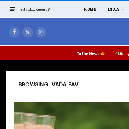
Saturday, August 8
HOME
INDIA
Facebook
X
Instagram
(Twitter)
In the News
Lifest
BROWSING:
VADA PAV