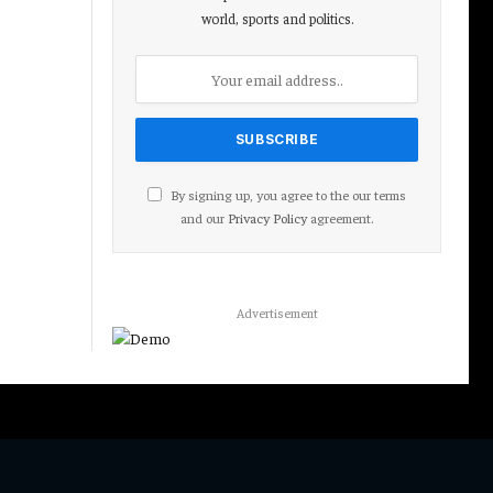
world, sports and politics.
By signing up, you agree to the our terms
and our
Privacy Policy
agreement.
Advertisement