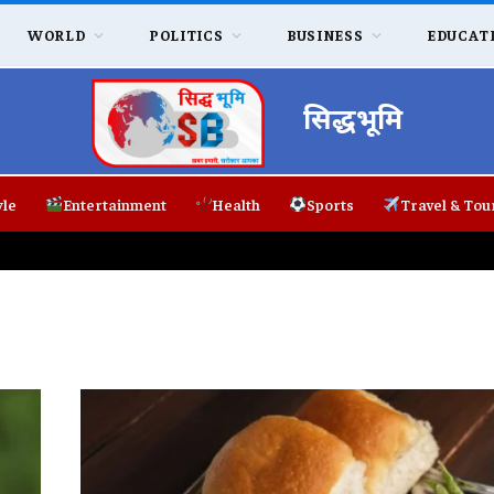
WORLD
POLITICS
BUSINESS
EDUCAT
सिद्धभूमि
yle
Entertainment
Health
Sports
Travel & Tou