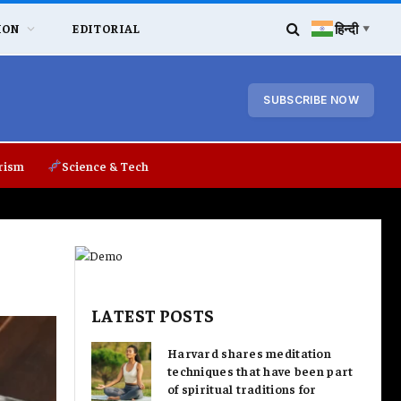
हिन्दी
ION
EDITORIAL
▼
SUBSCRIBE NOW
rism
Science & Tech
LATEST POSTS
Harvard shares meditation
techniques that have been part
of spiritual traditions for