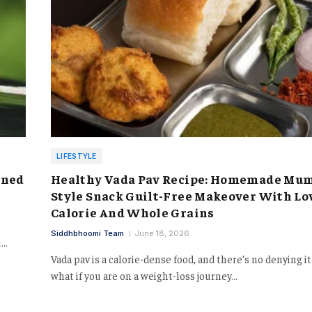
LIFESTYLE
ined
Healthy Vada Pav Recipe: Homemade Mu
Style Snack Guilt-Free Makeover With L
Calorie And Whole Grains
Siddhbhoomi Team
June 18, 2026
h…
Vada pav is a calorie-dense food, and there’s no denying it
what if you are on a weight-loss journey…