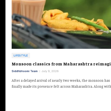
LIFESTYLE
Monsoon classics from Maharashtra reimag
Siddhbhoomi Team
July 9, 2026
After a delayed arrival of nearly two weeks, the monsoon has
finally made its presence felt across Maharashtra. Along wit