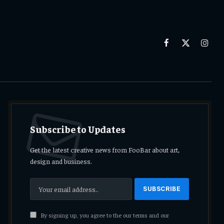
Facebook
X
Insta
(Twitter)
Subscribe to Updates
Get the latest creative news from FooBar about art,
design and business.
By signing up, you agree to the our terms and our