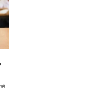
3
समें