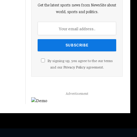
Get the latest sports news from NewsSite about
world, sports and politics.
By signing up, you agree to the our terms
and our
Privacy Policy
agreement.
Advertisement