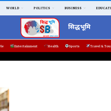
WORLD
POLITICS
BUSINESS
EDUCAT
सिद्धभूमि
yle
Entertainment
Health
Sports
Travel & Tou