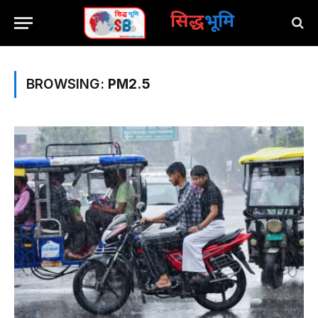
सिद्ध
भूमि
BROWSING:
PM2.5