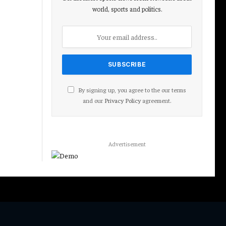
world, sports and politics.
By signing up, you agree to the our terms
and our
Privacy Policy
agreement.
Advertisement