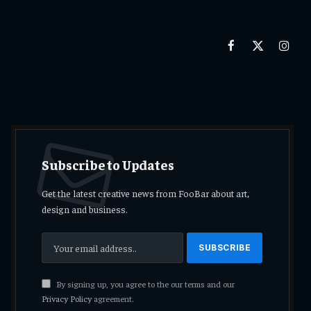
Facebook
X
Insta
(Twitter)
Subscribe to Updates
Get the latest creative news from FooBar about art,
design and business.
By signing up, you agree to the our terms and our
Privacy Policy
agreement.