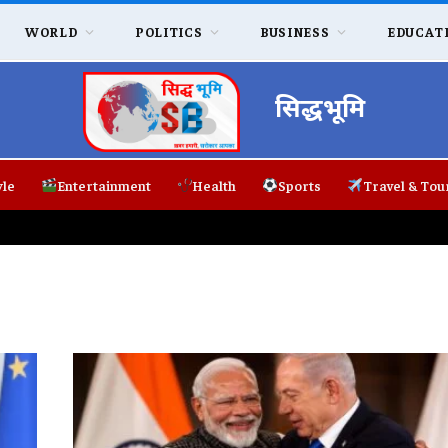
WORLD
POLITICS
BUSINESS
EDUCAT
सिद्धभूमि
yle
Entertainment
Health
Sports
Travel & Tou