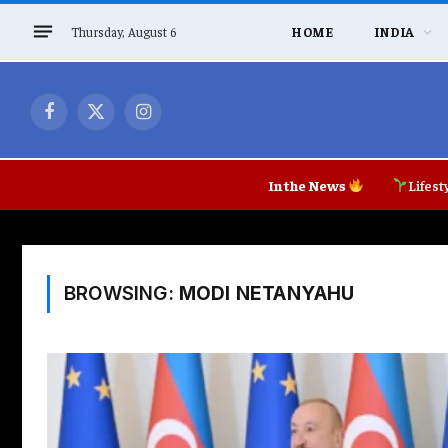
Thursday, August 6
HOME
INDIA
Facebook
X
Instagram
(Twitter)
In the News
Lifest
BROWSING:
MODI NETANYAHU