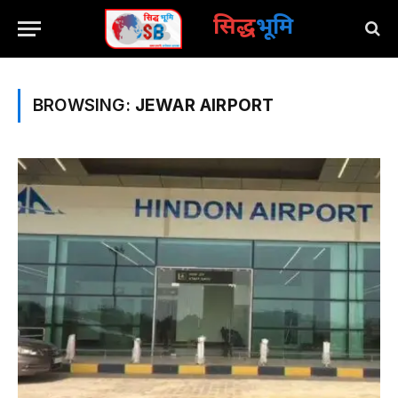
सिद्ध
भूमि
BROWSING:
JEWAR AIRPORT