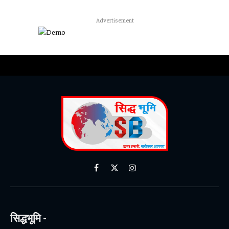
Advertisement
Facebook
X
Instagram
(Twitter)
सिद्धभूमि -