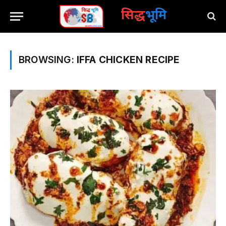
सिद्ध
भूमि
BROWSING:
IFFA CHICKEN RECIPE