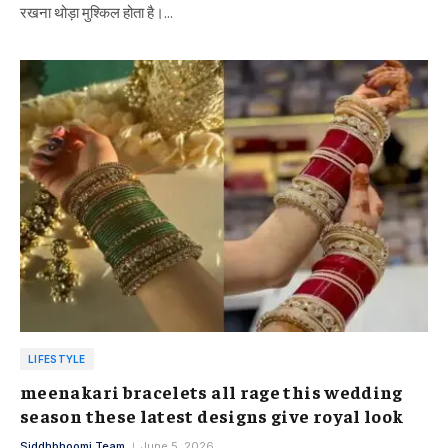
रखना थोड़ा मुश्किल होता है।…
LIFESTYLE
meenakari bracelets all rage this wedding
season these latest designs give royal look
Siddhbhoomi Team
June 5, 2026