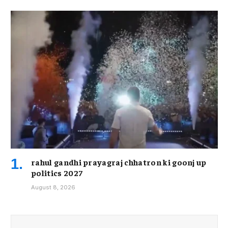
rahul gandhi prayagraj chhatron ki goonj up
politics 2027
August 8, 2026