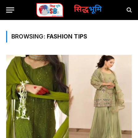
सिद्ध
भूमि
BROWSING:
FASHION TIPS